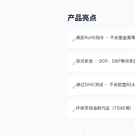
产品亮点
满足RoHS指令 — 不含重金属
✓
非邻苯类 — DOP、DBP等邻
✓
通过SVHC测试 — 不含欧盟RE
✓
环保芳烃油取代品（TDAE等）
✓