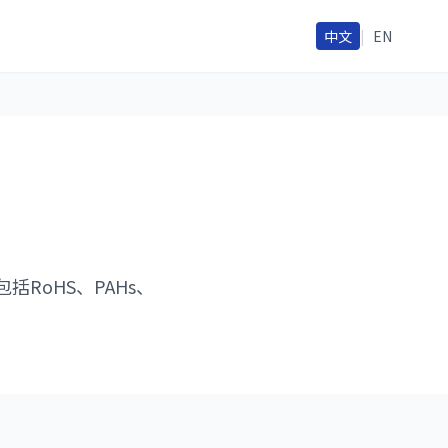
中文
|
EN
RoHS、PAHs、