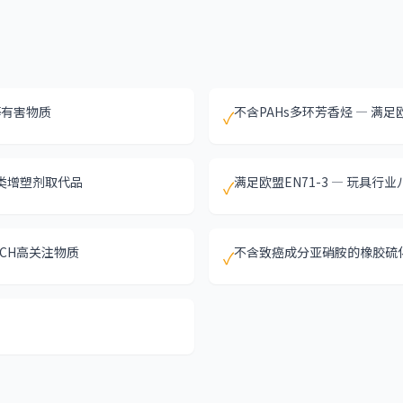
等有害物质
不含PAHs多环芳香烃 — 满足
✓
苯类增塑剂取代品
满足欧盟EN71-3 — 玩具行
✓
ACH高关注物质
不含致癌成分亚硝胺的橡胶硫
✓