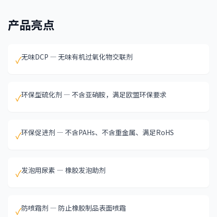
产品亮点
无味DCP — 无味有机过氧化物交联剂
✓
环保型硫化剂 — 不含亚硝胺，满足欧盟环保要求
✓
环保促进剂 — 不含PAHs、不含重金属、满足RoHS
✓
发泡用尿素 — 橡胶发泡助剂
✓
防喷霜剂 — 防止橡胶制品表面喷霜
✓